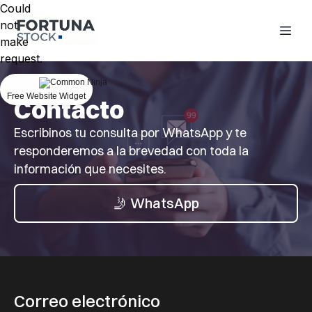
Could
not
make
request.
Free Website Widget
Contacto
Escribinos tu consulta por WhatsApp y te
responderemos a la brevedad con toda la
información que necesites.
🤳 WhatsApp
Correo electrónico